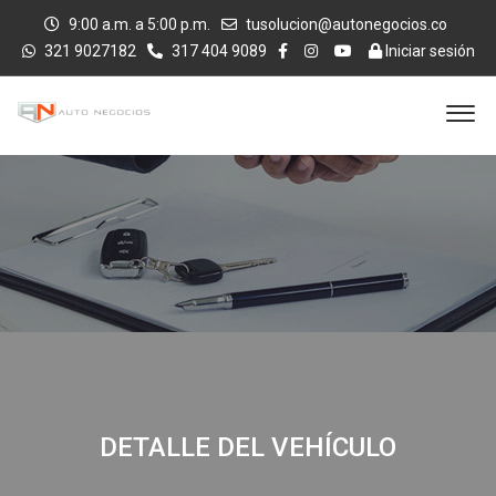
9:00 a.m. a 5:00 p.m.
tusolucion@autonegocios.co
321 9027182
317 404 9089
Iniciar sesión
DETALLE DEL VEHÍCULO