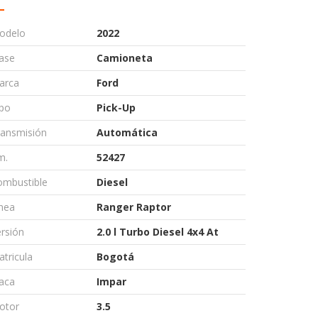
odelo
2022
ase
Camioneta
arca
Ford
ipo
Pick-Up
ransmisión
Automática
m.
52427
ombustible
Diesel
nea
Ranger Raptor
rsión
2.0 l Turbo Diesel 4x4 At
tricula
Bogotá
aca
Impar
otor
3.5