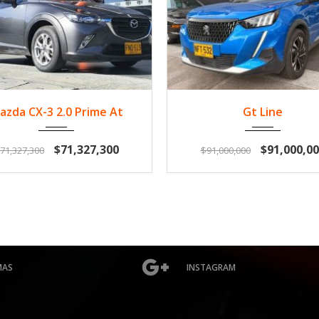
019
Gasol...
485555
2023
Gasol...
16
azda CX-3 2.0 Prime At
Gt Line
$71,327,300
$91,000,00
71,327,300
$91,000,000
MAS
INSTAGRAM