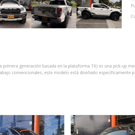
P
Co
a primera generación basada en la plataforma T6) es una pick-up medi
rabajo convencionales, este modelo está diseñado específicamente par