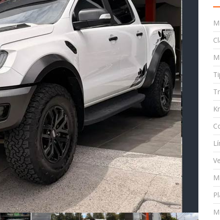
M
Cl
M
T
T
K
C
Lí
Ve
Ma
Pl
M