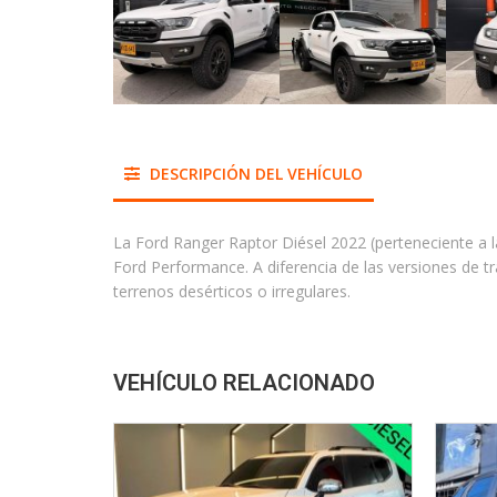
DESCRIPCIÓN DEL VEHÍCULO
La Ford Ranger Raptor Diésel 2022 (perteneciente a l
Ford Performance. A diferencia de las versiones de t
terrenos desérticos o irregulares.
VEHÍCULO RELACIONADO