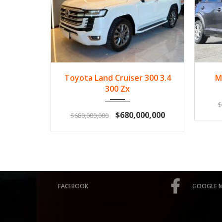
2024
Diese...
33500
2
Toyota Land Cruiser 300 3.4
M
300 Zx
$
$680,000,000
$680,000,000
FACEBOOK
GOOGLE 