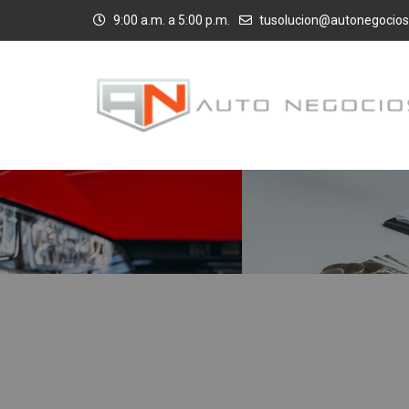
9:00 a.m. a 5:00 p.m.
tusolucion@autonegocios