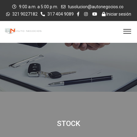
9:00 a.m. a 5:00 p.m.
tusolucion@autonegocios.co
321 9027182
317 404 9089
Iniciar sesión
STOCK