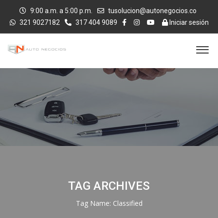
9:00 a.m. a 5:00 p.m.
tusolucion@autonegocios.co
321 9027182
317 404 9089
Iniciar sesión
TAG ARCHIVES
Tag Name:
Classified