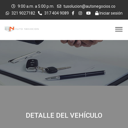
9:00 a.m. a 5:00 p.m.
tusolucion@autonegocios.co
321 9027182
317 404 9089
Iniciar sesión
DETALLE DEL VEHÍCULO