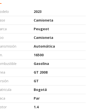
odelo
2023
ase
Camioneta
arca
Peugeot
ipo
Camioneta
ransmisión
Automática
m.
16500
ombustible
Gasolina
nea
GT 2008
rsión
GT
tricula
Bogotá
aca
Par
otor
1.4