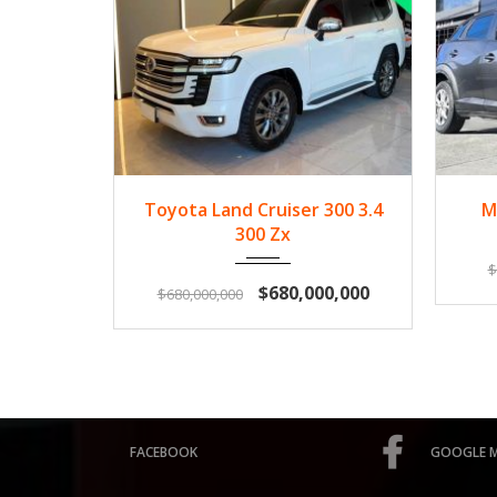
2024
Diese...
33500
2
Toyota Land Cruiser 300 3.4
M
300 Zx
$
$680,000,000
$680,000,000
FACEBOOK
GOOGLE 