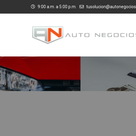
9:00 a.m. a 5:00 p.m.
tusolucion@autonegocios