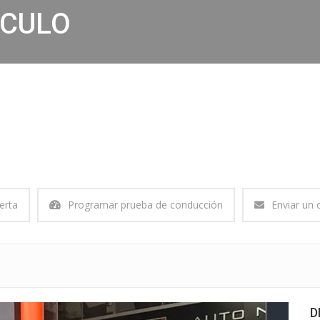
ÍCULO
erta
Programar prueba de conducción
Enviar un 
D