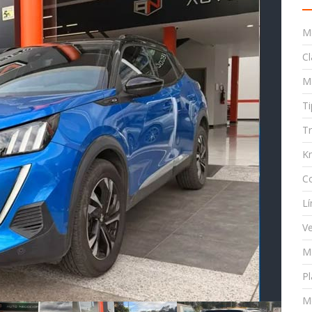
M
Cl
M
T
T
K
C
Lí
Ve
Ma
Pl
M