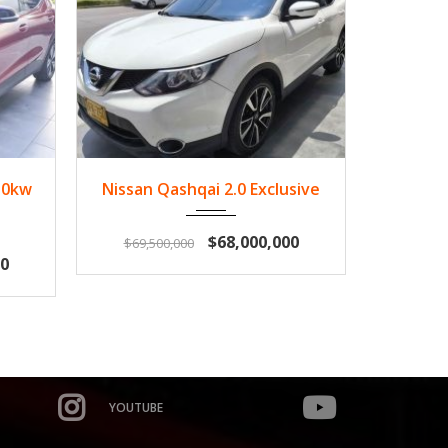
570
2016
Gasol...
105514
202
50kw
Nissan Qashqai 2.0 Exclusive
Ford R
$68,000,000
$69,500,000
0
$225,0
YOUTUBE