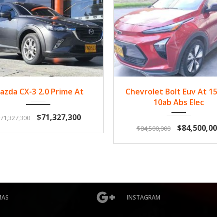
019
Gasol...
485555
2023
Gasol...
35
azda CX-3 2.0 Prime At
Chevrolet Bolt Euv At 1
10ab Abs Elec
$71,327,300
71,327,300
$84,500,00
$84,500,000
MAS
INSTAGRAM