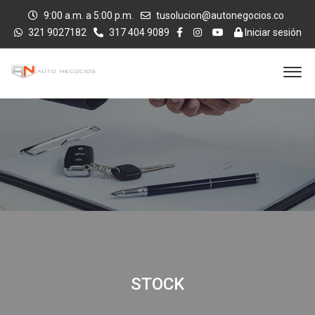
9:00 a.m. a 5:00 p.m.
tusolucion@autonegocios.co
321 9027182
317 404 9089
Iniciar sesión
STOCK