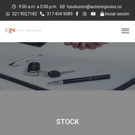
9:00 a.m. a 5:00 p.m.
tusolucion@autonegocios.co
321 9027182
317 404 9089
Iniciar sesión
STOCK