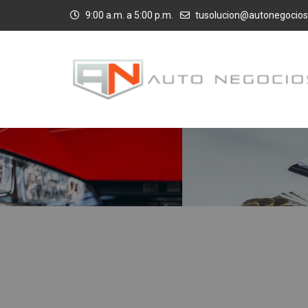
9:00 a.m. a 5:00 p.m.
tusolucion@autonegocios