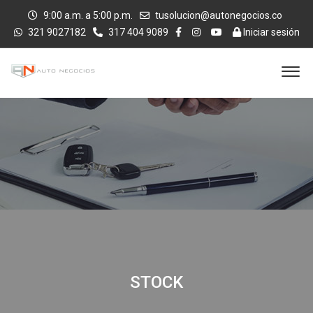
9:00 a.m. a 5:00 p.m.
tusolucion@autonegocios.co
321 9027182
317 404 9089
Iniciar sesión
STOCK