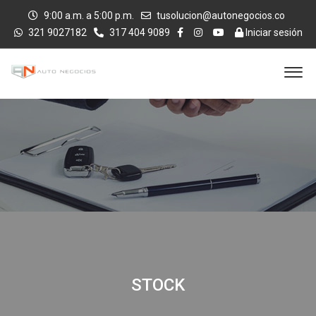
9:00 a.m. a 5:00 p.m.
tusolucion@autonegocios.co
321 9027182
317 404 9089
Iniciar sesión
STOCK