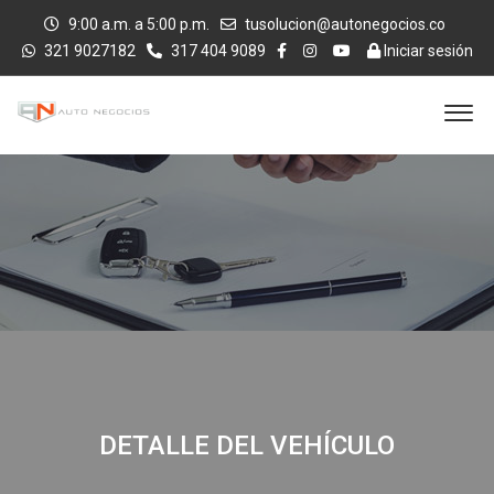
9:00 a.m. a 5:00 p.m.
tusolucion@autonegocios.co
321 9027182
317 404 9089
Iniciar sesión
DETALLE DEL VEHÍCULO