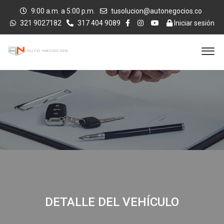
9:00 a.m. a 5:00 p.m.
tusolucion@autonegocios.co
321 9027182
317 404 9089
Iniciar sesión
DETALLE DEL VEHÍCULO