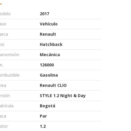
odelo
2017
ase
Vehículo
arca
Renault
ipo
Hatchback
ransmisión
Mecánica
m.
126000
ombustible
Gasolina
nea
Renault CLIO
rsión
STYLE 1.2 Night & Day
tricula
Bogotá
aca
Par
otor
1.2