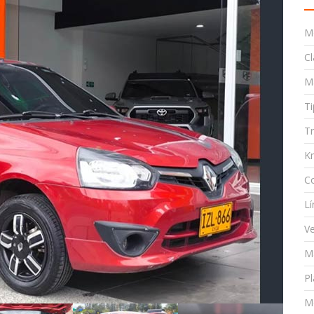
M
Cl
M
T
T
K
C
Lí
Ve
Ma
Pl
M