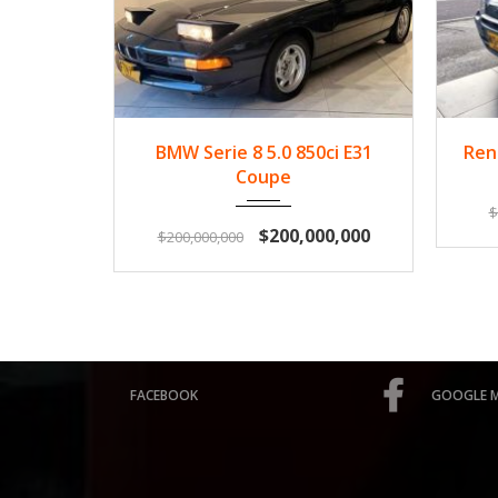
1992
Gasol...
57900
BMW Serie 8 5.0 850ci E31
Ren
Coupe
$
$200,000,000
$200,000,000
FACEBOOK
GOOGLE 