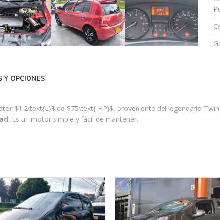
P
Co
Ga
 Y OPCIONES
otor
$1.2\text{L}$
de
$75\text{ HP}$
, proveniente del legendario Twi
dad
. Es un motor simple y fácil de mantener.