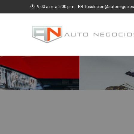
9:00 a.m. a 5:00 p.m.
tusolucion@autonegocios