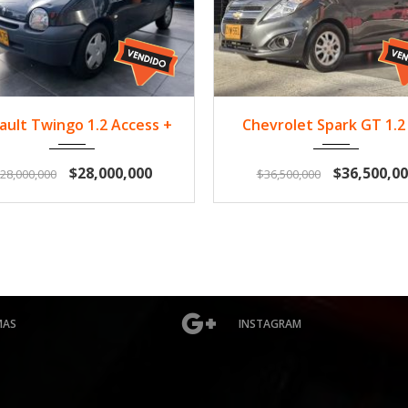
2013
Gasol...
48.994
2015
Gasol...
76
ault Twingo 1.2 Access +
Chevrolet Spark GT 1.2
$28,000,000
$36,500,00
28,000,000
$36,500,000
MAS
INSTAGRAM