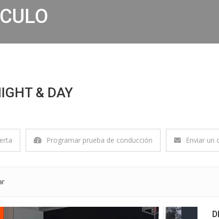
ÍCULO
NIGHT & DAY
erta
Programar prueba de conducción
Enviar un 
ar
D