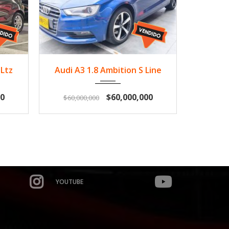
.500
2021
Gasol...
109.015
202
 Ltz
Audi A3 1.8 Ambition S Line
Che
0
$60,000,000
$60,000,000
$250,0
YOUTUBE