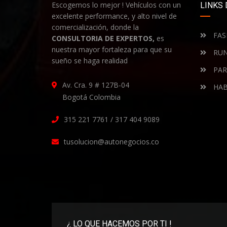
Escogemos lo mejor ! Vehículos con un
LINKS 
excelente performance, y alto nivel de
comercialización, donde la
FAS
CONSULTORIA DE EXPERTOS,
es
nuestra mayor fortaleza para que su
RUN
sueño se haga realidad
PAR
Av. Cra. 9 # 127B-04
HAB
Bogotá Colombia
315 221 7761 / 317 404 9089
tusolucion@autonegocios.co
¿ LO QUE HACEMOS POR TI !