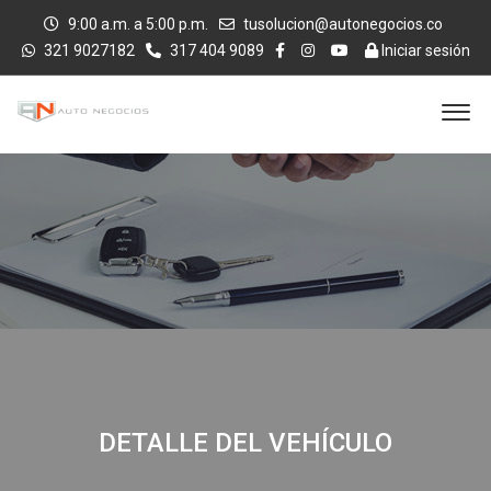
9:00 a.m. a 5:00 p.m.
tusolucion@autonegocios.co
321 9027182
317 404 9089
Iniciar sesión
DETALLE DEL VEHÍCULO