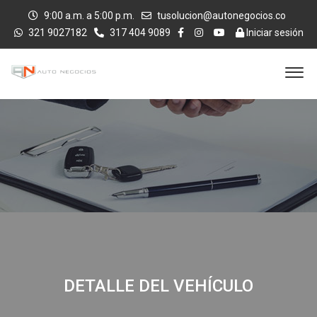
9:00 a.m. a 5:00 p.m.
tusolucion@autonegocios.co
321 9027182
317 404 9089
Iniciar sesión
DETALLE DEL VEHÍCULO