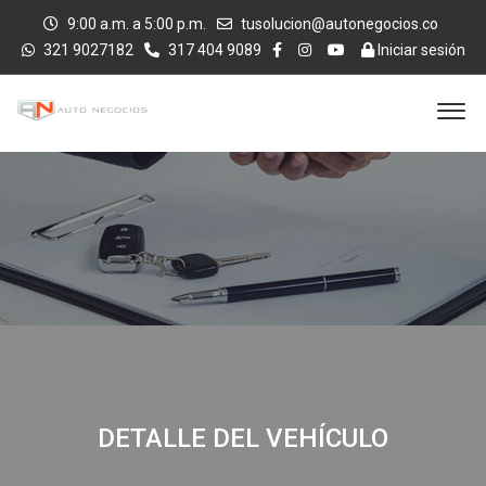
9:00 a.m. a 5:00 p.m.
tusolucion@autonegocios.co
321 9027182
317 404 9089
Iniciar sesión
DETALLE DEL VEHÍCULO