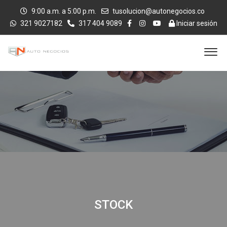
9:00 a.m. a 5:00 p.m.
tusolucion@autonegocios.co
321 9027182
317 404 9089
Iniciar sesión
STOCK