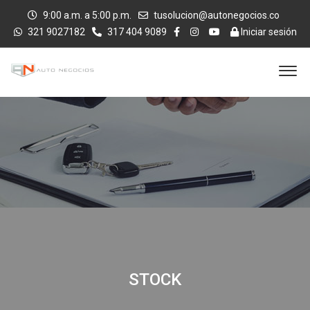
9:00 a.m. a 5:00 p.m.
tusolucion@autonegocios.co
321 9027182
317 404 9089
Iniciar sesión
STOCK