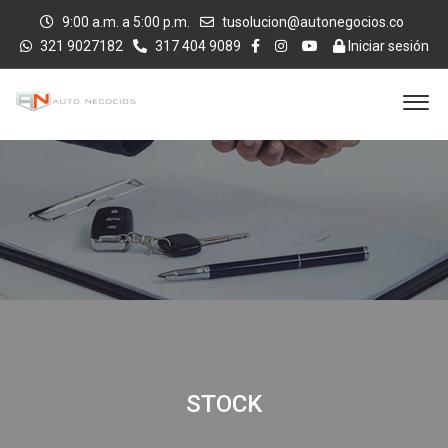
9:00 a.m. a 5:00 p.m.
tusolucion@autonegocios.co
321 9027182
317 404 9089
Iniciar sesión
STOCK