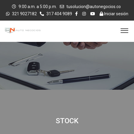
9:00 a.m. a 5:00 p.m.
tusolucion@autonegocios.co
321 9027182
317 404 9089
Iniciar sesión
STOCK