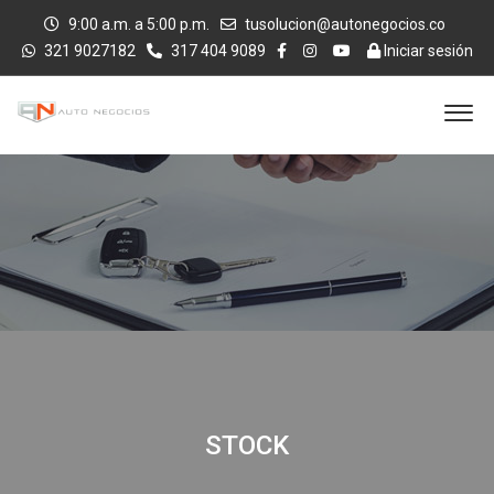
9:00 a.m. a 5:00 p.m.
tusolucion@autonegocios.co
321 9027182
317 404 9089
Iniciar sesión
STOCK