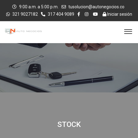
9:00 a.m. a 5:00 p.m.
tusolucion@autonegocios.co
321 9027182
317 404 9089
Iniciar sesión
STOCK