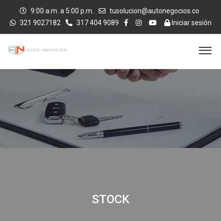
9:00 a.m. a 5:00 p.m.
tusolucion@autonegocios.co
321 9027182
317 404 9089
Iniciar sesión
STOCK