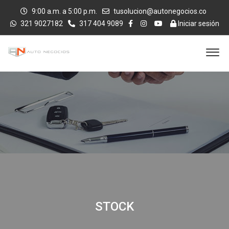
9:00 a.m. a 5:00 p.m.
tusolucion@autonegocios.co
321 9027182
317 404 9089
Iniciar sesión
STOCK