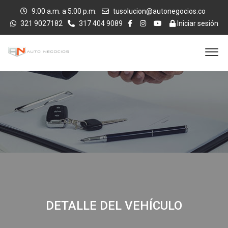
9:00 a.m. a 5:00 p.m.
tusolucion@autonegocios.co
321 9027182
317 404 9089
Iniciar sesión
DETALLE DEL VEHÍCULO