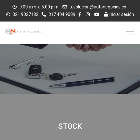
9:00 a.m. a 5:00 p.m.
tusolucion@autonegocios.co
321 9027182
317 404 9089
Iniciar sesión
STOCK